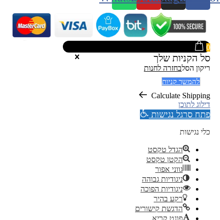
0
סל הקניות שלך
ריקון הסל
בחזרה לחנות
להמשך קניות
Calculate Shipping
דילוג לתוכן
פתח סרגל נגישות
כלי נגישות
הגדל טקסט
הקטן טקסט
גווני אפור
ניגודיות גבוהה
ניגודיות הפוכה
רקע בהיר
הדגשת קישורים
פונט קריא