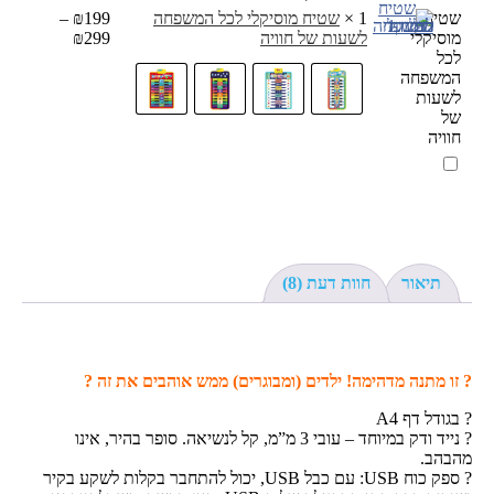
והכתיבה
שטיח
1
×
שטיח מוסיקלי לכל המשפחה
199
₪
–
מוסיקלי
לשעות של חוויה
299
₪
לכל
המשפחה
לשעות
של
חוויה
תיאור
חוות דעת (8)
? זו מתנה מדהימה! ילדים (ומבוגרים) ממש אוהבים את זה ?
? בגודל דף A4
? נייד ודק במיוחד – עובי 3 מ”מ, קל לנשיאה. סופר בהיר, אינו
מהבהב.
? ספק כוח USB: עם כבל USB, יכול להתחבר בקלות לשקע בקיר