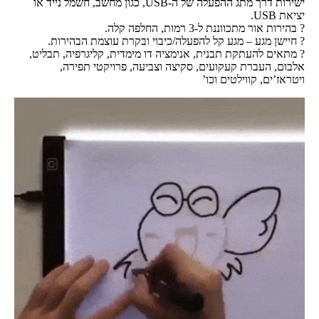
ישירות דרך מתג ההפעלה של ה-USB, כגון מחשב, חשמל נייד או
יציאת USB.
? בהירות אור מתכווננת ל-3 רמות, החלפה קלה.
? חיישן מגע – מגע קל להפעלה/כיבוי ובקרת עוצמת הבהירות.
? מתאים להעתקת תבנית, אנימציה דו מימדית, קליגרפיה, תבליט,
אלבום, העברת קעקועים, סקיצה וצביעה, פרויקטי תפירה,
ויטראז’ים, קווילטים וכו’