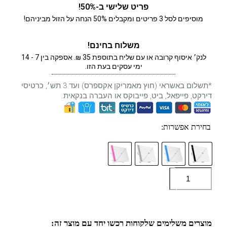
פריט שלישי ב-50%!
מוסיפים לסל 3 פריטים ומקבלים 50% הנחה על הזול מביניהם!
משלוח בחינם!
לנק׳ איסוף קרובה או עם שליח בתוספת 35 ₪. אספקה בין 7 - 14
ימי עסקים בעת הזו.
*תשלום באשראי (חוץ מאמריקן אקספרס) ועד 3 תש׳, כרטיסי
דירקט, פייפאל, ביט, פייבוקס או העברה בנקאית.
בחירת אפשרות:
כמות
הוספה לסל
של
לוח
LED
לשיפור
מיומנויות
הציור