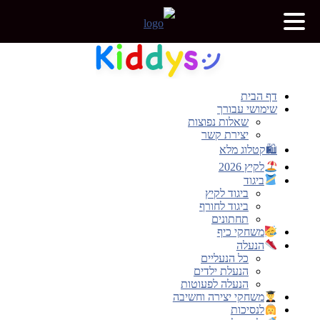
דלג
לתוכן
דף הבית
שימושי עבורך
שאלות נפוצות
יצירת קשר
🛍קטלוג מלא
לקיץ 2026
ביגוד
ביגוד לקיץ
ביגוד לחורף
תחתונים
משחקי כיף
הנעלה
כל הנעליים
הנעלת ילדים
הנעלה לפעוטות
משחקי יצירה וחשיבה
לנסיכות