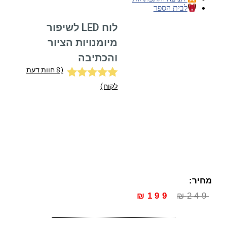
לבית הספר
לוח LED לשיפור
מיומנויות הציור
והכתיבה
(
8
חוות דעת
8
מדורגים
5.00
לקוח)
מתוך 5
מבוסס על
דירוגים של
לקוחות
מחיר:
₪
199
₪
249