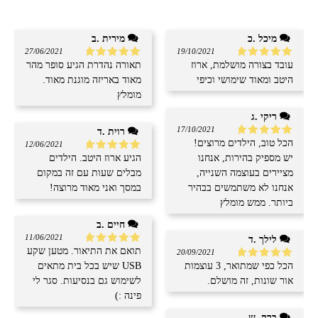
מיכל .כ
מירית .ב
27/06/2021
19/10/2021
עובד בצורה מושלמת, ארוז
תאורה נהדרת הגיע סופר מהר
דורג
5
מתוך
דורג
5
מתוך
5
5
היטב ומאוד שימושי וכיפי
מאוד באריזה מוגנת מאוד.
מומלץ
ריקי .ג
17/10/2021
רוית .ד
הכל טוב, הילדים מרוצים!
דורג
5
מתוך
12/06/2021
5
יש מספיק בהירות, אנחנו
הגיע ארוז היטב. הילדים
דורג
5
מתוך
5
מציירים בעוצמה השנייה,
מבלים שעות עם זה במקום
אנחנו לא משתמשים בבהיר
במסך ואני מאוד מרוצה!
ביותר. ממש מומלץ
חיים .ב
11/06/2021
לילך .ד
תואם את התיאור. מטען שקע
דורג
5
מתוך
20/09/2021
5
הכל כפי שמתואר, 3 עוצמות
USB שיש בכל בית מתאים
דורג
5
מתוך
5
אור שונות, זה מושלם.
לשימוש גם בנסיעות. סגר לי
פינה :)
ברק .ש