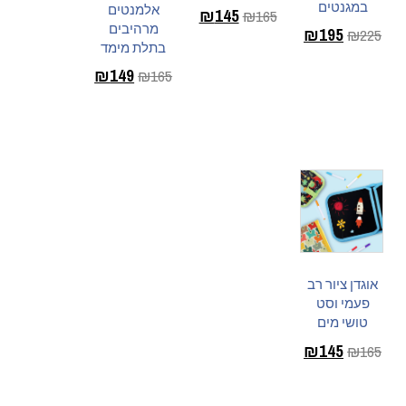
במגנטים
אלמנטים
₪
145
₪
165
מרהיבים
₪
195
₪
225
הוספה לסל
בתלת מימד
בחר
₪
149
₪
165
אפשרויות
הוספה לסל
אוגדן ציור רב
פעמי וסט
טושי מים
₪
145
₪
165
בחר
אפשרויות