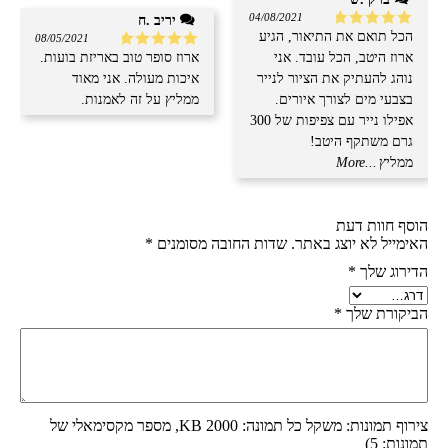
04/08/2021
יריב .ח
הכל תואם את התיאור, הגיע
דורג
5
מתוך
08/05/2021
5
ארוז היטב, הכל עובד. אני
ארוז סופר טוב באריזת בועות.
דורג
5
מתוך
5
נוהג להעתיק את הציור לנייר
איכות מעולה. אני מאוד
בצבעי מים לצורך איורים.
ממליץ על זה לאמנות.
אפילו נייר עם צפיפות של 300
גרם משתקף היטב!
ממליץ
...More
הוסף חוות דעת
האימייל לא יוצג באתר.
שדות החובה מסומנים
*
הדירוג שלך
*
הביקורת שלך
*
צירוף תמונות: משקל כל תמונה: 2000 KB, מספר מקסימאלי של
תמונות: 5)