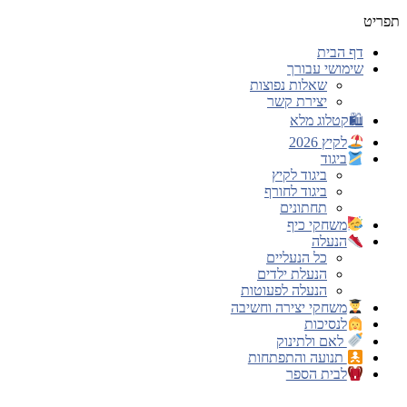
תפריט
דף הבית
שימושי עבורך
שאלות נפוצות
יצירת קשר
🛍קטלוג מלא
לקיץ 2026
ביגוד
ביגוד לקיץ
ביגוד לחורף
תחתונים
משחקי כיף
הנעלה
כל הנעליים
הנעלת ילדים
הנעלה לפעוטות
משחקי יצירה וחשיבה
לנסיכות
לאם ולתינוק
תנועה והתפתחות
לבית הספר