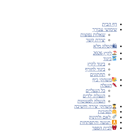
דלג
לתוכן
דף הבית
שימושי עבורך
שאלות נפוצות
יצירת קשר
🛍קטלוג מלא
לקיץ 2026
ביגוד
ביגוד לקיץ
ביגוד לחורף
תחתונים
משחקי כיף
הנעלה
כל הנעליים
הנעלת ילדים
הנעלה לפעוטות
משחקי יצירה וחשיבה
לנסיכות
לאם ולתינוק
תנועה והתפתחות
לבית הספר