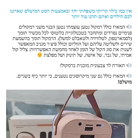
אין כמו בילוי קריוקי משפחתי יחד ובאמצעות הסט המושלם שארגנו
לכם הילדים ואתם תהנו עוד יותר
המארז כולל רמקול נטען עוצמתי נטען הבנוי משני רמקולים
פנימיים נפרדים ומתחבר בטכנולוגיית בלוטוס׳ לכל מכשיר תומך
(לסמארטפון, לטלוויזיה ולטאבלט למשל). הרמקול תומך בהשמעת
שירים ולשליטה עליהם ועל הווליום וכולל פיצ׳ר מגניב המאפשר
לשנות את סוג הקול של הזמן לאחד מחמשת האפשרויות: צליל קול
אמיתי, של גבר, של אישה, של תינוק ושל מפלצת
תאורת לד צבעונית מובנית ברמקול!
המארז כולל גם שני מיקרופונים נטענים, כי יותר כיף בשניים.
מושלם!