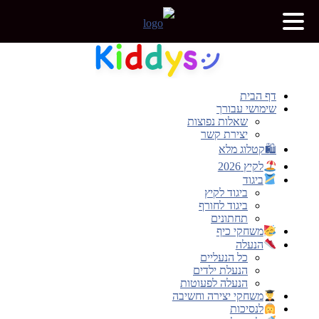
דלג
לתוכן
דף הבית
שימושי עבורך
שאלות נפוצות
יצירת קשר
🛍קטלוג מלא
לקיץ 2026
ביגוד
ביגוד לקיץ
ביגוד לחורף
תחתונים
משחקי כיף
הנעלה
כל הנעליים
הנעלת ילדים
הנעלה לפעוטות
משחקי יצירה וחשיבה
לנסיכות