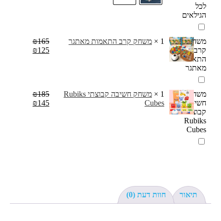
לכל
הגילאים
משחק
1
×
משחק קרב התאמות מאתגר
165
₪
קרב
125
₪
התאמות
מאתגר
משחק
1
×
משחק חשיבה קבוצתי Rubiks
185
₪
חשיבה
Cubes
145
₪
קבוצתי
Rubiks
Cubes
תיאור
חוות דעת (0)