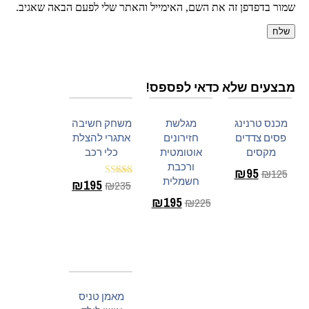
שמור בדפדפן זה את השם, האימייל והאתר שלי לפעם הבאה שאגיב.
מבצעים שלא כדאי לפספס!
מכנס טרנינג
מגלשת
משחק חשיבה
פסים צדדים
חזירונים
אתגרי להצלת
מקסים
אוטומטית
כלי רכב
ורכבת
₪
95
₪
125
חשמלית
₪
195
₪
235
דורג
5.00
בחר
₪
195
₪
225
מתוך 5
בחר
אפשרויות
אפשרויות
הוספה לסל
מאמן טניס