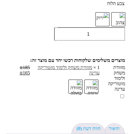
צבע הלוח
כמות
הוספה לסל
של
לוח
ציור
והרכבה
במגנטים
מזוודת
1
×
מזוודת משחק ולימוד מוטוריקה
185
₪
משחק
עדינה
165
₪
ולימוד
מוטוריקה
עדינה
תיאור
חוות דעת (0)