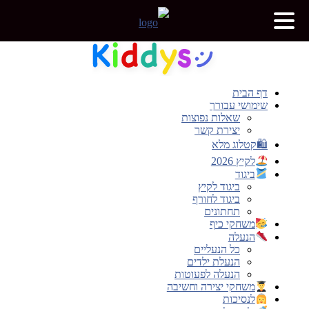
דלג
לתוכן
דף הבית
שימושי עבורך
שאלות נפוצות
יצירת קשר
🛍קטלוג מלא
לקיץ 2026
ביגוד
ביגוד לקיץ
ביגוד לחורף
תחתונים
משחקי כיף
הנעלה
כל הנעליים
הנעלת ילדים
הנעלה לפעוטות
משחקי יצירה וחשיבה
לנסיכות