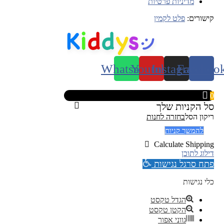
מדיניות פרטיות
קישורים:
פלט לקמין
Whatsapp
Youtube
Instagram
Faceboo
0
סל הקניות שלך
ריקון הסל
בחזרה לחנות
להמשך קניות
Calculate Shipping
דילוג לתוכן
פתח סרגל נגישות
כלי נגישות
הגדל טקסט
הקטן טקסט
גווני אפור