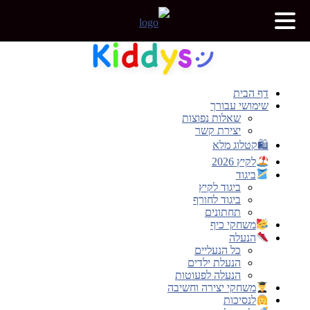
דלג
לתוכן
דף הבית
שימושי עבורך
שאלות נפוצות
יצירת קשר
🛍קטלוג מלא
לקיץ 2026
ביגוד
ביגוד לקיץ
ביגוד לחורף
תחתונים
משחקי כיף
הנעלה
כל הנעליים
הנעלת ילדים
הנעלה לפעוטות
משחקי יצירה וחשיבה
לנסיכות