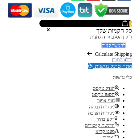
0
סל הקניות שלך
ריקון הסל
בחזרה לחנות
להמשך קניות
Calculate Shipping
דילוג לתוכן
פתח סרגל נגישות
כלי נגישות
הגדל טקסט
הקטן טקסט
גווני אפור
ניגודיות גבוהה
ניגודיות הפוכה
רקע בהיר
הדגשת קישורים
פונט קריא
איפוס