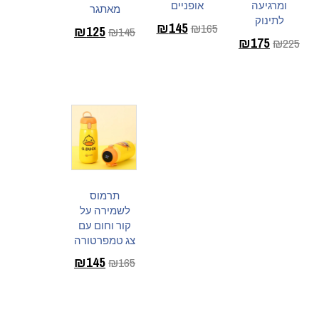
ומרגיעה
אופניים
מאתגר
לתינוק
₪
145
₪
165
₪
125
₪
145
₪
175
₪
225
בחר
הוספה לסל
בחר
אפשרויות
אפשרויות
תרמוס
לשמירה על
קור וחום עם
צג טמפרטורה
₪
145
₪
165
בחר
אפשרויות