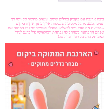
בובת ארנבת עם בקבוק בגדלים שונים, עשוים מחומר סקווישי רך
ונעים למגע, מתנה מקסימה שנשלחת אליך בתוך שקית ואקום
שמכווצת את הסקווישי לכשליש מגודלו ומעניקה למקבל המתנה את
אפקט ההפתעה כשהחבילה נפתחת והסקווישי גדל ברגע לגודלו
האמיתי, התגובה תמיד מדהימה!