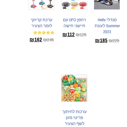
סנדלי Hello
רחפן UFO עם
ערכת קריוקי
Summer לעונת
חיישני חישה
לזמר הצעיר
2023
₪
112
₪
125
₪
162
₪
245
דורג
₪
185
₪
225
5.00
בחר
מתוך 5
בחר
בחר
אפשרויות
אפשרויות
אפשרויות
ערכות לחיתוך
פריטי מזון
לשף הצעיר