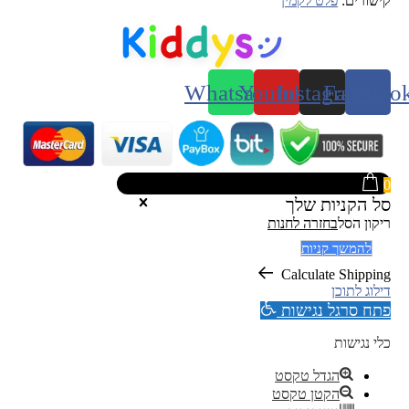
קישורים:
פלט לקמין
Whatsapp
Youtube
Instagram
Faceboo
0
סל הקניות שלך
ריקון הסל
בחזרה לחנות
להמשך קניות
Calculate Shipping
דילוג לתוכן
פתח סרגל נגישות
כלי נגישות
הגדל טקסט
הקטן טקסט