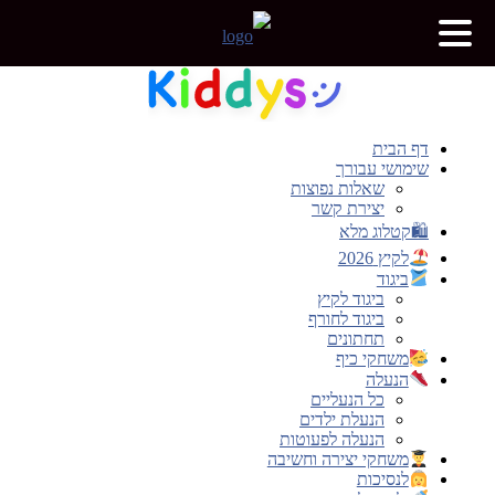
דלג
לתוכן
דף הבית
שימושי עבורך
שאלות נפוצות
יצירת קשר
🛍קטלוג מלא
לקיץ 2026
ביגוד
ביגוד לקיץ
ביגוד לחורף
תחתונים
משחקי כיף
הנעלה
כל הנעליים
הנעלת ילדים
הנעלה לפעוטות
משחקי יצירה וחשיבה
לנסיכות