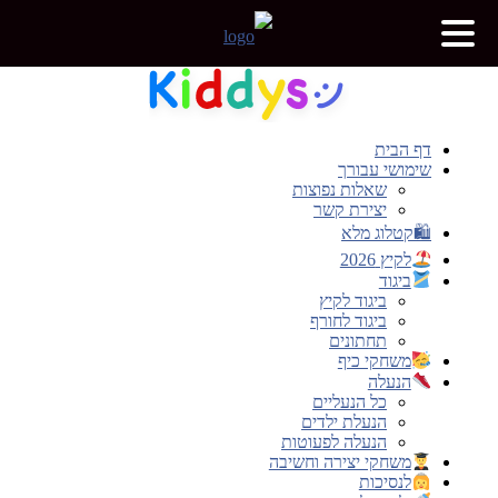
דלג
לתוכן
דף הבית
שימושי עבורך
שאלות נפוצות
יצירת קשר
🛍קטלוג מלא
לקיץ 2026
ביגוד
ביגוד לקיץ
ביגוד לחורף
תחתונים
משחקי כיף
הנעלה
כל הנעליים
הנעלת ילדים
הנעלה לפעוטות
משחקי יצירה וחשיבה
לנסיכות