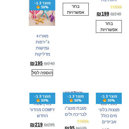
מוצר 3 ב-
בחר
50%
אפשרויות
₪
199
₪
249
דורג
5.00
מתוך 5
בחר
אפשרויות
מארז 4
ג׳ירפות
גמישות
מדליקות
₪
195
₪
249
הוספה לסל
מוצר 3 ב-
מוצר 3 ב-
מוצר 3 ב-
50%
50%
50%
מארז 600
מזרן שטח
מגבת פונצ׳ו
פצצות בלוני
COMFY מהדור
לבריכה ולים
מים כולל
החדש
אביזרים
₪
219
₪
285
₪
95
₪
125
דורג