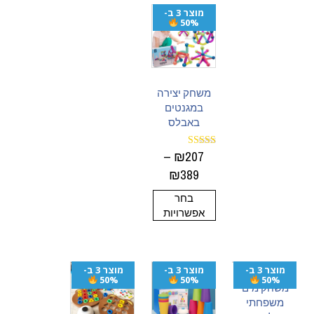
מוצר 3 ב-
50%
משחק יצירה
במגנטים
באבלס
–
₪
207
דורג
5.00
₪
389
מתוך 5
בחר
אפשרויות
מוצר 3 ב-
מוצר 3 ב-
מוצר 3 ב-
50%
50%
50%
משחק מים
משפחתי