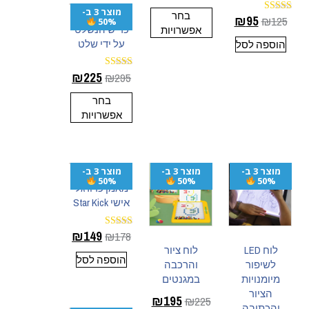
5.00
מתוך 5
מוצר 3 ב-
בחר
₪
95
₪
125
דורג
50%
כריש הנשלט
אפשרויות
5.00
מתוך 5
על ידי שלט
הוספה לסל
₪
225
₪
295
דורג
4.92
מתוך 5
בחר
אפשרויות
מוצר 3 ב-
מוצר 3 ב-
מוצר 3 ב-
50%
50%
50%
מאמן כדורגל
אישי Star Kick
₪
149
₪
178
דורג
5.00
לוח LED
לוח ציור
מתוך 5
הוספה לסל
לשיפור
והרכבה
מיומנויות
במגנטים
הציור
₪
195
₪
225
והכתיבה