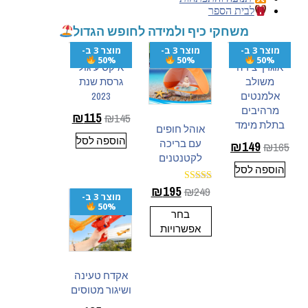
לבית הספר
משחקי כיף ולמידה לחופש הגדול
מוצר 3 ב-
מוצר 3 ב-
מוצר 3 ב-
50%
50%
50%
אוגדן יצירה
איקס עיגול
משולב
גרסת שנת
אלמנטים
2023
מרהיבים
₪
115
₪
145
בתלת מימד
אוהל חופים
הוספה לסל
עם בריכה
₪
149
₪
165
לקטנטנים
הוספה לסל
₪
195
₪
249
דורג
מוצר 3 ב-
5.00
50%
מתוך 5
בחר
אפשרויות
אקדח טעינה
ושיגור מטוסים