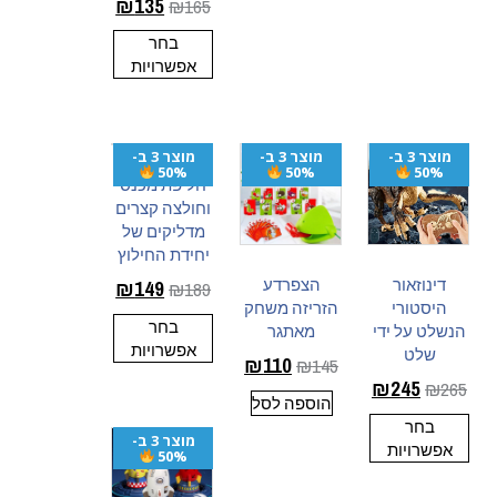
₪
135
₪
165
בחר
אפשרויות
מוצר 3 ב-
מוצר 3 ב-
מוצר 3 ב-
50%
50%
50%
חליפת מכנס
וחולצה קצרים
מדליקים של
יחידת החילוץ
דינוזאור
הצפרדע
₪
149
₪
189
היסטורי
הזריזה משחק
בחר
הנשלט על ידי
מאתגר
אפשרויות
שלט
₪
110
₪
145
₪
245
₪
265
הוספה לסל
בחר
מוצר 3 ב-
אפשרויות
50%