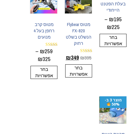
בעלת הפטנט
הייחודי
–
₪
195
מטוס Flybear
מטוס קרב
₪
225
FX-820
רחפן בעל 4
הנשלט בשלט
מנועים
בחר
רחוק
אפשרויות
–
₪
259
דורג
5.00
₪
349
₪
395
דורג
₪
325
מתוך 5
4.89
מתוך 5
בחר
בחר
אפשרויות
אפשרויות
מוצר 3 ב-
50%