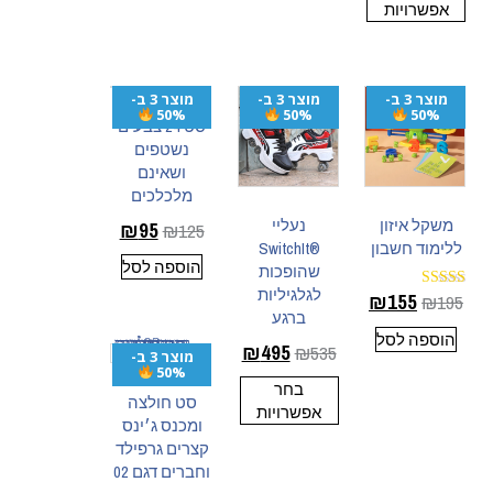
אפשרויות
מוצר 3 ב-
מוצר 3 ב-
מוצר 3 ב-
50%
50%
50%
סט 24 צבעים
נשטפים
ושאינם
מלכלכים
משקל איזון
נעליי
₪
95
₪
125
ללימוד חשבון
®SwitchIt
הוספה לסל
שהופכות
לגלגיליות
₪
155
₪
195
דורג
5.00
ברגע
מתוך 5
הוספה לסל
₪
495
₪
535
מוצר 3 ב-
50%
בחר
סט חולצה
אפשרויות
ומכנס ג׳ינס
קצרים גרפילד
וחברים דגם 02