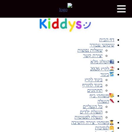
דלג
לתוכן
דף הבית
שימושי עבורך
שאלות נפוצות
יצירת קשר
🛍קטלוג מלא
לקיץ 2026
ביגוד
ביגוד לקיץ
ביגוד לחורף
תחתונים
משחקי כיף
הנעלה
כל הנעליים
הנעלת ילדים
הנעלה לפעוטות
משחקי יצירה וחשיבה
לנסיכות