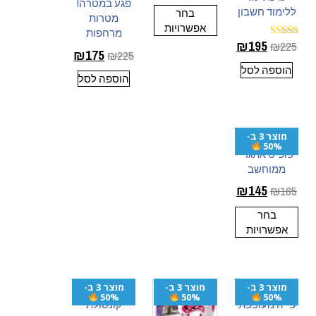
פגע במטרה!
מתוך 5
ללימוד חשבון
בחר
מטרות
אפשרויות
מרחפות
₪
195
₪
225
דורג
₪
175
₪
225
5.00
מתוך 5
הוספה לסל
הוספה לסל
מוצר 3 ב-
50%
פופיט אתגרי
ממוחשב
₪
145
₪
165
בחר
אפשרויות
מוצר 3 ב-
מוצר 3 ב-
מוצר 3 ב-
50%
50%
50%
פייה מעופפת
קונסולת