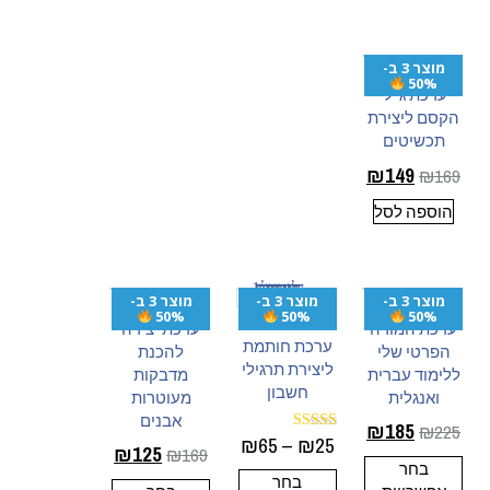
מוצר 3 ב-
50%
ערכת ג׳לי
הקסם ליצירת
תכשיטים
₪
149
₪
169
הוספה לסל
מוצר 3 ב-
מוצר 3 ב-
מוצר 3 ב-
50%
50%
50%
ערכת המורה
ערכת יצירה
ערכת חותמת
הפרטי שלי
להכנת
ליצירת תרגילי
ללימוד עברית
מדבקות
חשבון
ואנגלית
מעוטרות
אבנים
₪
185
₪
225
₪
65
–
₪
25
דורג
₪
125
₪
169
5.00
בחר
מתוך 5
בחר