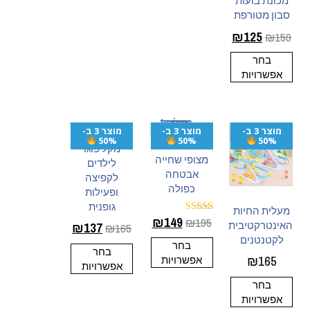
מכונת בועות
סבון מטורפת
₪
125
₪
159
בחר
אפשרויות
מוצר 3 ב-
מוצר 3 ב-
מוצר 3 ב-
50%
50%
50%
מקל פוגו
מצופי שחייה
לילדים
אבטחה
לקפיצה
כפולה
ופעילות
גופנית
מעלית החיות
₪
149
₪
195
דורג
האינטרקטיבית
₪
137
₪
165
4.94
לקטנטנים
מתוך 5
בחר
בחר
₪
165
אפשרויות
אפשרויות
בחר
אפשרויות