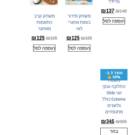
גליידר
₪
137
₪
149
משחק סידור
משחק קרב
הוספה לסל
כוסות אתגרי
התאמות
לוגי
מאתגר
₪
125
₪
125
₪
165
₪
165
הוספה לסל
הוספה לסל
מוצר 3 ב-
50%
משטח
החלקה ענקי
זוגי Slide
Extreme כולל
גלשנים
מתנפחים
₪
345
₪
365
בחר