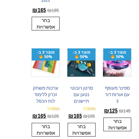
2023
₪
165
₪
185
בחר
אפשרויות
מוצר 3 ב-
מוצר 3 ב-
מוצר 3 ב-
50%
50%
50%
ספינר מעופף
סרטן רובוטי
ערכות משחק
עם אורות דור
נטען עם
זכרון ללימוד
3
חיישנים
לוח הכפל
₪
125
₪
145
₪
165
₪
165
₪
195
₪
195
דורג
דורג
5.00
4.60
בחר
מתוך 5
מתוך 5
בחר
בחר
אפשרויות
אפשרויות
אפשרויות