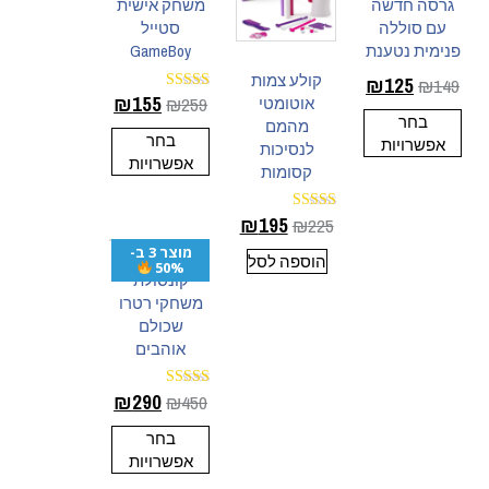
גרסה חדשה
משחק אישית
עם סוללה
סטייל
פנימית נטענת
GameBoy
קולע צמות
₪
125
₪
149
₪
155
₪
259
אוטומטי
דורג
4.83
בחר
מהמם
מתוך 5
בחר
אפשרויות
לנסיכות
אפשרויות
קסומות
₪
195
₪
225
דורג
5.00
מוצר 3 ב-
מתוך 5
הוספה לסל
50%
קונסולת
משחקי רטרו
שכולם
אוהבים
₪
290
₪
450
דורג
5.00
מתוך 5
בחר
אפשרויות