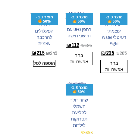
מוצר 3 ב-
מוצר 3 ב-
מוצר 3 ב-
50%
50%
50%
רובה מים
רכבת
רחפן UFO עם
עוצמתי
הפעלולים
חיישני חישה
דיגיטלי Water
להרכבה
Fight
עצמית
₪
112
₪
125
₪
215
₪
225
₪
245
₪
285
בחר
אפשרויות
בחר
הוספה לסל
אפשרויות
מוצר 3 ב-
50%
שוזר רולר
חשמלי
לקליעת
תסרוקות
לילדות