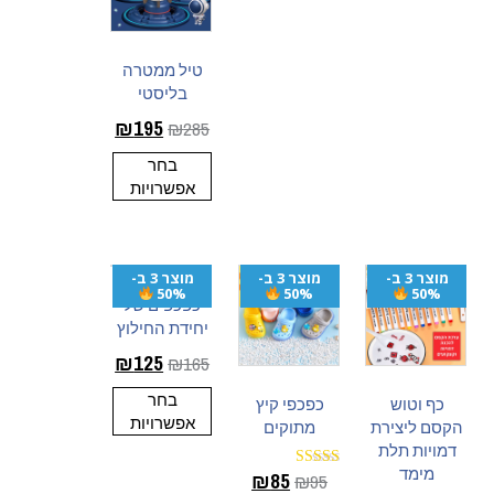
טיל ממטרה
בליסטי
₪
195
₪
285
בחר
אפשרויות
מוצר 3 ב-
מוצר 3 ב-
מוצר 3 ב-
50%
50%
50%
כפכפים של
יחידת החילוץ
₪
125
₪
165
בחר
כף וטוש
כפכפי קיץ
אפשרויות
הקסם ליצירת
מתוקים
דמויות תלת
מימד
₪
85
₪
95
דורג