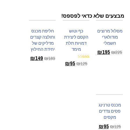
מבצעים שלא כדאי לפספס!
מסלול מרוצים
כף וטוש
חליפת מכנס
מודולארי
הקסם ליצירת
וחולצה קצרים
חשמלי
דמויות תלת
מדליקים של
מימד
יחידת החילוץ
₪
195
₪
225
₪
149
₪
189
הוספה לסל
₪
95
₪
125
דורג
5.00
בחר
מתוך 5
הוספה לסל
אפשרויות
מכנס טרנינג
פסים צדדים
מקסים
₪
95
₪
125