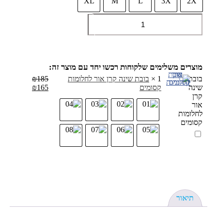
XL
M
L
3X
2X
כמות
הוספה לסל
של
תחתוני
בוקסר
אנימציות
-
סט
4
בובת
1
×
בובת שינה קרן אור לחלומות
185
₪
יחידות
שינה
קסומים
165
₪
קרן
אור
לחלומות
קסומים
תיאור