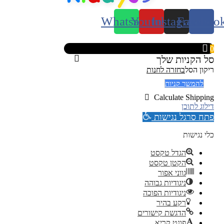
Whatsapp
Youtube
Instagram
Faceboo
0
סל הקניות שלך
ריקון הסל
בחזרה לחנות
להמשך קניות
Calculate Shipping
דילוג לתוכן
פתח סרגל נגישות
כלי נגישות
הגדל טקסט
הקטן טקסט
גווני אפור
ניגודיות גבוהה
ניגודיות הפוכה
רקע בהיר
הדגשת קישורים
פונט קריא