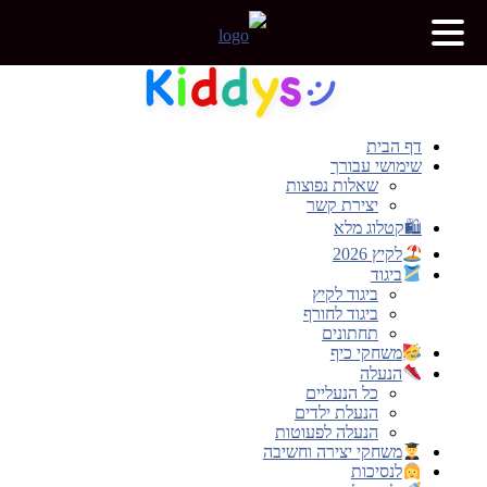
דלג
לתוכן
דף הבית
שימושי עבורך
שאלות נפוצות
יצירת קשר
🛍קטלוג מלא
לקיץ 2026
ביגוד
ביגוד לקיץ
ביגוד לחורף
תחתונים
משחקי כיף
הנעלה
כל הנעליים
הנעלת ילדים
הנעלה לפעוטות
משחקי יצירה וחשיבה
לנסיכות