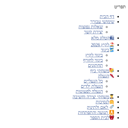
תפריט
דף הבית
שימושי עבורך
שאלות נפוצות
יצירת קשר
🛍קטלוג מלא
לקיץ 2026
ביגוד
ביגוד לקיץ
ביגוד לחורף
תחתונים
משחקי כיף
הנעלה
כל הנעליים
הנעלת ילדים
הנעלה לפעוטות
משחקי יצירה וחשיבה
לנסיכות
לאם ולתינוק
תנועה והתפתחות
לבית הספר