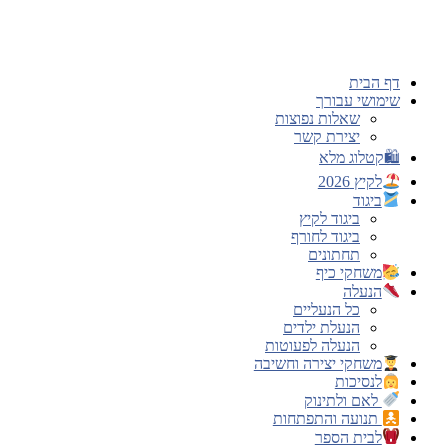
דלג
לתוכן
דף הבית
שימושי עבורך
שאלות נפוצות
יצירת קשר
🛍קטלוג מלא
לקיץ 2026
ביגוד
ביגוד לקיץ
ביגוד לחורף
תחתונים
משחקי כיף
הנעלה
כל הנעליים
הנעלת ילדים
הנעלה לפעוטות
משחקי יצירה וחשיבה
לנסיכות
לאם ולתינוק
תנועה והתפתחות
לבית הספר