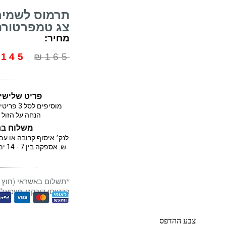
תרמוס לשמירה
צג טמפרטורה
מחיר:
₪
145
₪
165
פריט שלישי ב-%
הנחה על הזול 
משלוח בח
₪. אספקה בין 7 - 14 ימי עסקים בעת הזו.
כרטיסי דירקט, פייפאל,
צבע ההדפס