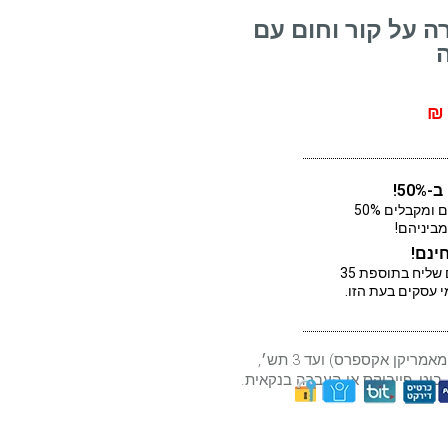
 על קור וחום עם
50!
מוסיפים לסל 3 פריטים ומקבלים 50%
מביניהם!
ינם!
לנק׳ איסוף קרובה או עם שליח בתוספת 35
*תשלום באשראי (חוץ מאמריקן אקספרס) ועד 3 תש׳,
 ביט, פייבוקס או העברה בנקאית.