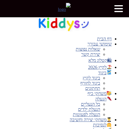
דלג
לתוכן
דף הבית
שימושי עבורך
שאלות נפוצות
יצירת קשר
🛍קטלוג מלא
לקיץ 2026
ביגוד
ביגוד לקיץ
ביגוד לחורף
תחתונים
משחקי כיף
הנעלה
כל הנעליים
הנעלת ילדים
הנעלה לפעוטות
משחקי יצירה וחשיבה
לנסיכות