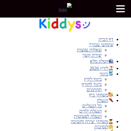
דלג
לתוכן
דף הבית
שימושי עבורך
שאלות נפוצות
יצירת קשר
🛍קטלוג מלא
לקיץ 2026
ביגוד
ביגוד לקיץ
ביגוד לחורף
תחתונים
משחקי כיף
הנעלה
כל הנעליים
הנעלת ילדים
הנעלה לפעוטות
משחקי יצירה וחשיבה
לנסיכות